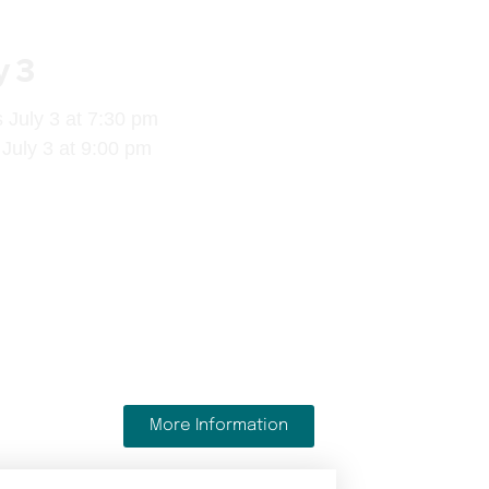
y 3
s July 3 at 7:30 pm
July 3 at 9:00 pm
More Information