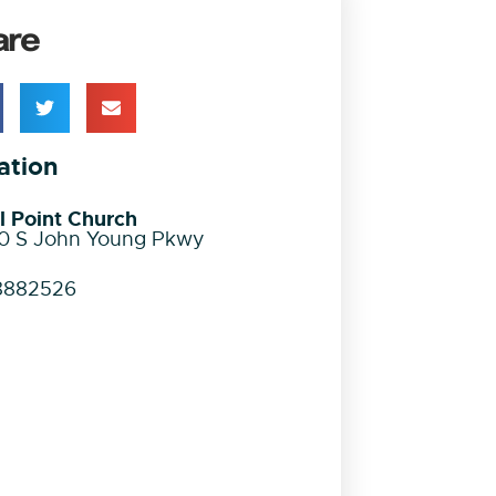
are
ation
l Point Church
0 S John Young Pkwy
8882526