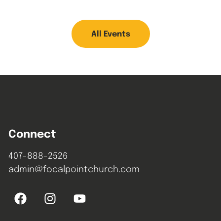
All Events
Connect
407-888-2526
admin@focalpointchurch.com