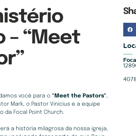
Sh
istério
o – “Meet
Loc
or”
Foca
1289
407
idamos você para o
"Meet the Pastors"
,
or Mark, o Pastor Vinícius e a equipe
ro da Focal Point Church.
á a história milagrosa da nossa igreja,